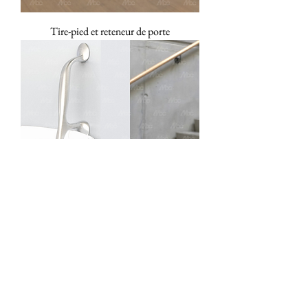
Tire-pied et reteneur de porte
Tirant pour bras ou main
©
2026
Massoud & Bros. Co., Ltd.