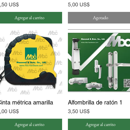
recio
Precio
,50 US$
5,00 US$
Agregar al carrito
Agotado
inta métrica amarilla
Vista rápida
Alfombrilla de ratón 1
Vista rápida
recio
Precio
,00 US$
3,50 US$
Agregar al carrito
Agregar al carrito