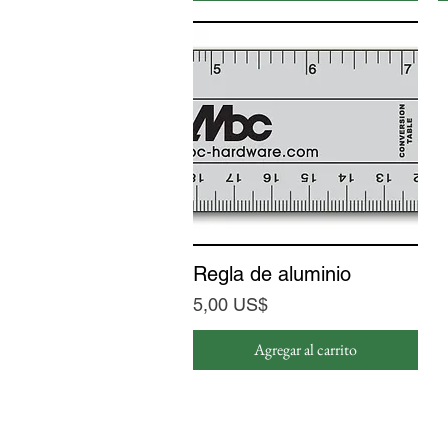
Regla de aluminio
Vista rápida
Precio
5,00 US$
Agregar al carrito