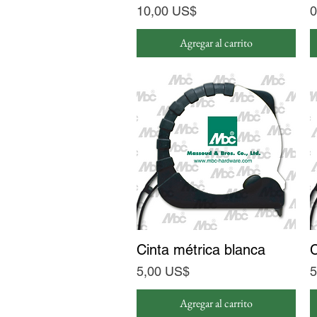
Precio
P
10,00 US$
0
Agregar al carrito
Cinta métrica blanca
Vista rápida
C
Precio
P
5,00 US$
5
Agregar al carrito