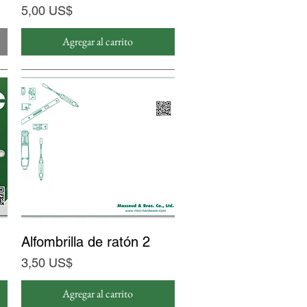
Precio
5,00 US$
Agregar al carrito
Alfombrilla de ratón 2
Vista rápida
Precio
3,50 US$
Agregar al carrito