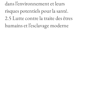
dans l’environnement et leurs
risques potentiels pour la santé.
2.5 Lutte contre la traite des êtres
humains et l’esclavage moderne
(HTS)
Nous nous engageons à garantir
la transparence de notre chaîne
d’approvisionnement et prenons
des mesures proactives pour
atténuer les risques liés à la traite
des êtres humains et à l’esclavage
moderne.
2.6 Gestion des émissions de
carbone (CO₂)
Nous surveillons en permanence