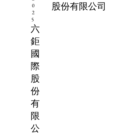
股份有限公司
0
2
5
六
鉅
國
際
股
份
有
限
公