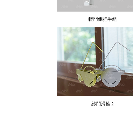
輕門鋁把手組
紗門滑輪 2