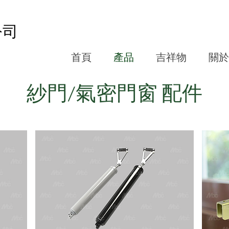
公司
首頁
產品
吉祥物
關於
紗門/氣密門窗 配件