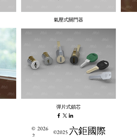
氣壓式關門器
彈片式鎖芯
©
2026
六鉅國際
©2025
2