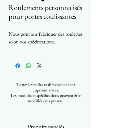
Roulements personnalisés
pour portes coulissantes
Nous pouvons fabriquer des roulettes
selon vos spécifications.
Matériau : acier / acier inoxydable /
nylon
Choix de roulements
Toutes tailles disponibles, de 12
Toutes les tailles et dimensions sont
mm (0.5") à 88 mm (3.50")
approximatives.
Les produits et spécifications peuvent être
modifiés sans préavis.
Produits associés