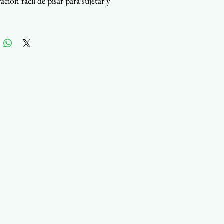
ción fácil de pisar para sujetar y
r
a de goma duradera
a entre punta ranurada plana
de o punta cónica
iples acabados disponibles