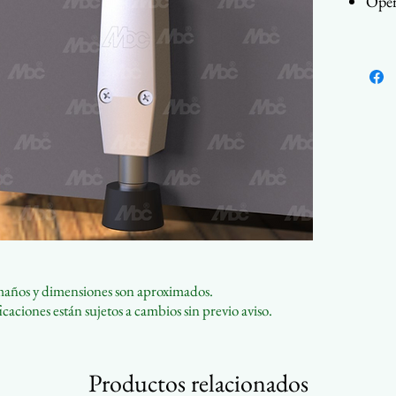
Opera
solta
Punt
Elij
gran
Múlt
maños y dimensiones son aproximados.
caciones están sujetos a cambios sin previo aviso.
Productos relacionados