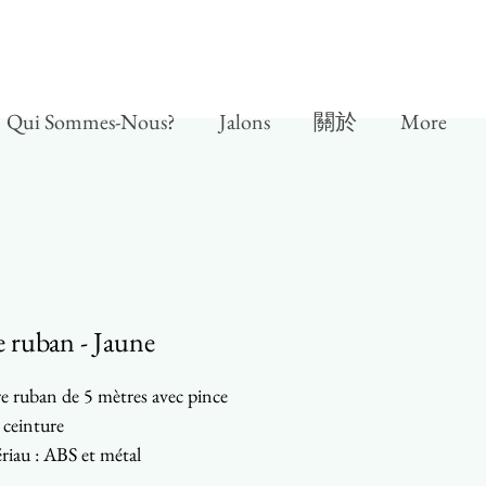
Qui Sommes-Nous?
Jalons
關於
More
 ruban - Jaune
e ruban de 5 mètres avec pince
 ceinture
riau : ABS et métal
eur de la lame : 19 mm