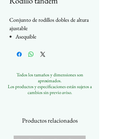
Rodillo tándem
Conjunto de rodillos dobles de altura
ajustable
Asequible
Varias posiciones de pestañas
Cojinete de bolas
Rueda: acero / acero inoxidable /
nailon
Todos los tamaños y dimensiones son
Carcasa: acero o acero inoxidable
aproximados.
Personalizable
Los productos y especificaciones están sujetos a
cambios sin previo aviso.
Productos relacionados