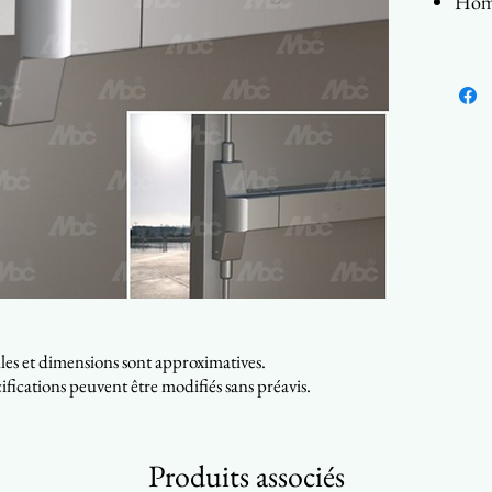
Hom
Opti
à tri
Opti
Cont
pers
illes et dimensions sont approximatives.
ifications peuvent être modifiés sans préavis.
Produits associés