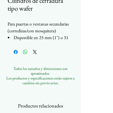
Cilindros de cerradura
tipo wafer
Para puertas o ventanas secundarias
(corredizas/con mosquitera)
Disponible en 25 mm (1") o 31
mm (1-1/8")
Asequible y fabricado en Taiwán
Llaves, acabados y diseños
personalizados disponibles
Todos los tamaños y dimensiones son
Contáctenos para más
aproximados.
información
Los productos y especificaciones están sujetos a
cambios sin previo aviso.
Productos relacionados