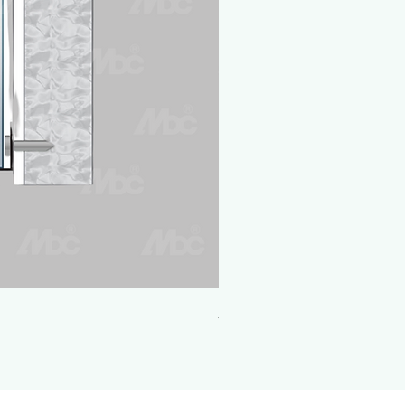
系列207多點式嵌入鎖系統