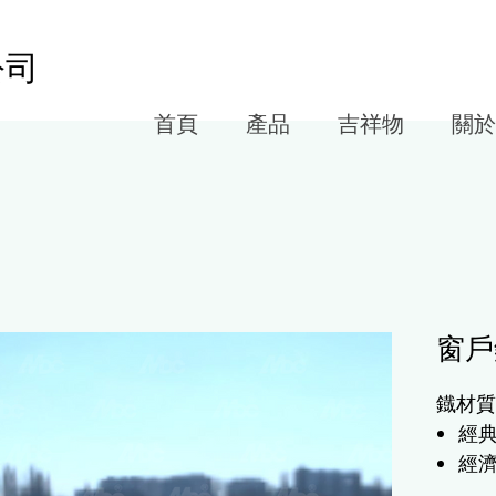
公司
首頁
產品
吉祥物
關於
窗戶
鐡材質
經
經
提