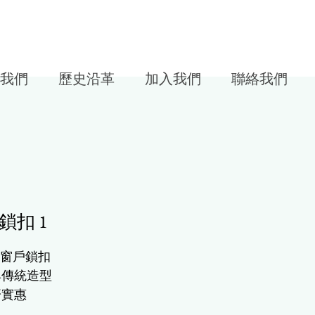
我們
歷史沿革
加入我們
聯絡我們
鎖扣 1
窗戶鎖扣
典傳統造型
濟實惠
供多種顏色與表面處理選擇