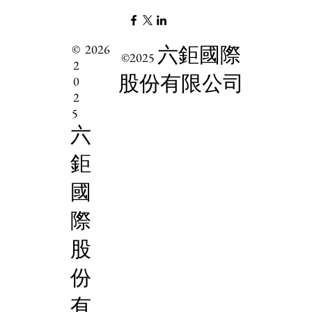
©
2026
六鉅國際
©2025
2
股份有限公司
0
2
5
六
鉅
國
際
股
份
有