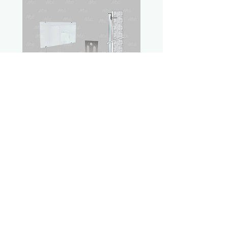
WallMate 鏡夾
系列207多點式嵌入鎖
鏽鋼飾板與重型旋轉鎖
六鉅國際股份有限公
©2025
司
2026
六鉅國際股份有限公
©2025